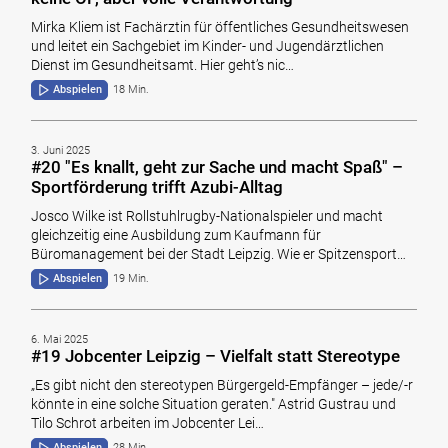
Mirka Kliem ist Fachärztin für öffentliches Gesundheitswesen
und leitet ein Sachgebiet im Kinder- und Jugendärztlichen
Dienst im Gesundheitsamt. Hier geht’s nic…
Abspielen
18 Min.
3. Juni 2025
#20 "Es knallt, geht zur Sache und macht Spaß" –
Sportförderung trifft Azubi-Alltag
Josco Wilke ist Rollstuhlrugby-Nationalspieler und macht
gleichzeitig eine Ausbildung zum Kaufmann für
Büromanagement bei der Stadt Leipzig. Wie er Spitzensport…
Abspielen
19 Min.
6. Mai 2025
#19 Jobcenter Leipzig – Vielfalt statt Stereotype
„Es gibt nicht den stereotypen Bürgergeld-Empfänger – jede/-r
könnte in eine solche Situation geraten." Astrid Gustrau und
Tilo Schrot arbeiten im Jobcenter Lei…
Abspielen
28 Min.